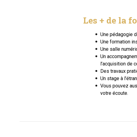
Les + de la 
Une
pédagogie d
Une
formation
in
Une
salle numér
Un
accompagnem
l’acquisition de
Des
travaux pra
Un
stage à l’étra
Vous pouvez auss
votre écoute.