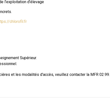
e l’exploitation d’élevage
ncrets.
ttps://chlorofil.fr
seignement Supérieur.
essionnel.
cières et les modalités d’accès, veuillez contacter la MFR 02.99.